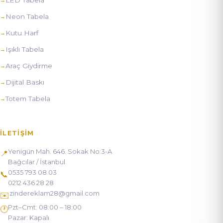
Neon Tabela
Kutu Harf
Işıklı Tabela
Araç Giydirme
Dijital Baskı
Totem Tabela
İLETIŞIM
Yenigün Mah. 646. Sokak No:3-A
📍
Bağcılar / İstanbul
0535 793 08 03
📞
0212 436 28 28
zindereklam28@gmail.com
✉️
Pzt–Cmt: 08:00 – 18:00
🕐
Pazar: Kapalı