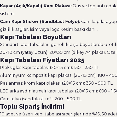
Kayar (Açık/Kapalı) Kapı Plakası:
Ofis ve toplantı odal
sistemi.
Cam Kapı Sticker (Sandblast Folyo):
Cam kapılara yapı
gizlilik sağlar. İsim veya logo kesim baskı dahil.
Kapı Tabelası Boyutları
Standart kapı tabelaları genellikle şu boyutlarda üretili
30×10 cm (yatay uzun), 20×30 cm (dikey A4 plaka). Özel 
Kapı Tabelası Fiyatları 2025
Pleksiglas kapı tabelası (20×15 cm): 150 – 350 TL
Alüminyum kompozit kapı plakası (20×15 cm): 180 – 40
Paslanmaz krom kapı plakası (20×15 cm): 350 – 900 TL
LED arka aydınlatmalı kapı tabelası (20×15 cm): 600 – 1.
Cam folyo (sandblast, m²): 200 – 500 TL
Toplu Sipariş İndirimi
10 adet ve üzeri kapı tabelası siparişlerinde %15, 50 a