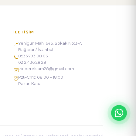
İLETIŞIM
Yenigün Mah. 646. Sokak No:3-A
📍
Bağcılar / İstanbul
0535 793 08 03
📞
0212 436 28 28
zindereklam28@gmail.com
✉️
Pzt–Cmt: 08:00 – 18:00
🕐
Pazar: Kapalı