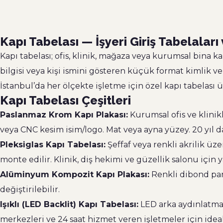
Kapı Tabelası — İşyeri Giriş Tabelaları
Kapı tabelası; ofis, klinik, mağaza veya kurumsal bina 
bilgisi veya kişi ismini gösteren küçük format kimlik v
İstanbul’da her ölçekte işletme için özel kapı tabelası 
Kapı Tabelası Çeşitleri
Paslanmaz Krom Kapı Plakası:
Kurumsal ofis ve klinikl
veya CNC kesim isim/logo. Mat veya ayna yüzey. 20 yıl 
Pleksiglas Kapı Tabelası:
Şeffaf veya renkli akrilik üz
monte edilir. Klinik, diş hekimi ve güzellik salonu için 
Alüminyum Kompozit Kapı Plakası:
Renkli dibond pane
değiştirilebilir.
Işıklı (LED Backlit) Kapı Tabelası:
LED arka aydınlatmal
merkezleri ve 24 saat hizmet veren işletmeler için ideal