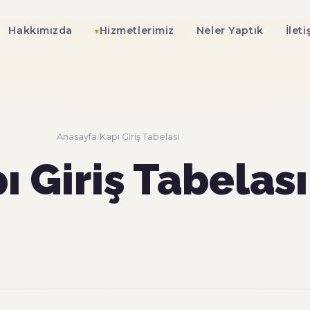
Hakkımızda
Hizmetlerimiz
Neler Yaptık
İlet
Anasayfa
/
Kapı Giriş Tabelası
ı Giriş Tabelası